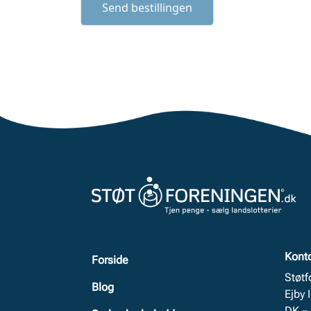
Kont
Forside
Støt
Blog
Ejby 
DK –