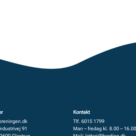
or
Kontakt
foreningen.dk
Tlf. 6015 1799
Industrivej 91
Man – fredag kl. 8.00 – 16.0
 2600 Glostrup
Mail:
lotteri@bording.dk