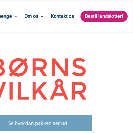
penge
Om os
Kontakt os
Bestil landslotteri
Se hvordan pakken ser ud