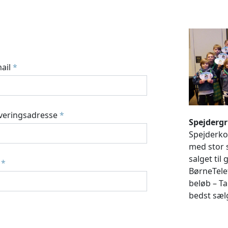
ail
*
veringsadresse
*
Spejdergr
Spejderkor
med stor s
salget til
y
*
BørneTel
beløb – Ta
bedst sæl