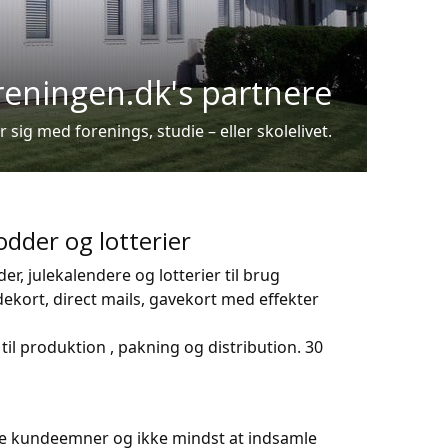
reningen.dk's partnere
ig med forenings, studie – eller skolelivet.
odder og lotterier
er, julekalendere og lotterier til brug
dekort, direct mails, gavekort med effekter
il produktion , pakning og distribution. 30
nye kundeemner og ikke mindst at indsamle