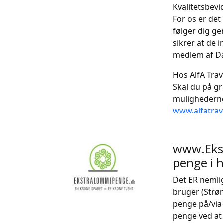
Kvalitetsbevi
For os er det
følger dig ge
sikrer at de 
medlem af D
Hos AlfA Trav
Skal du på gr
mulighederne 
www.alfatrav
www.Ekst
penge i 
Det ER nemlig
bruger (Strøm
penge på/via
penge ved at