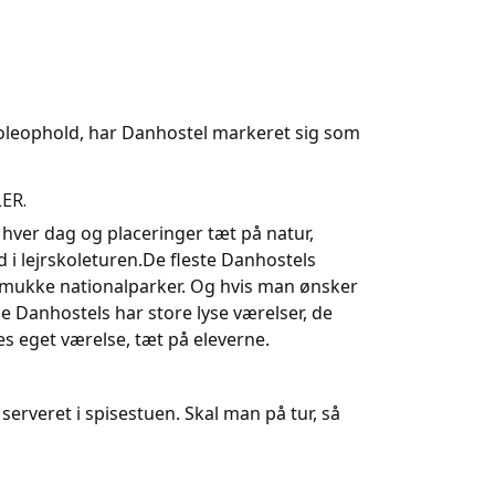
skoleophold, har Danhostel markeret sig som
ER.
hver dag og placeringer tæt på natur,
nd i lejrskoleturen.De fleste Danhostels
 smukke nationalparker. Og hvis man ønsker
lle Danhostels har store lyse værelser, de
es eget værelse, tæt på eleverne.
rveret i spisestuen. Skal man på tur, så