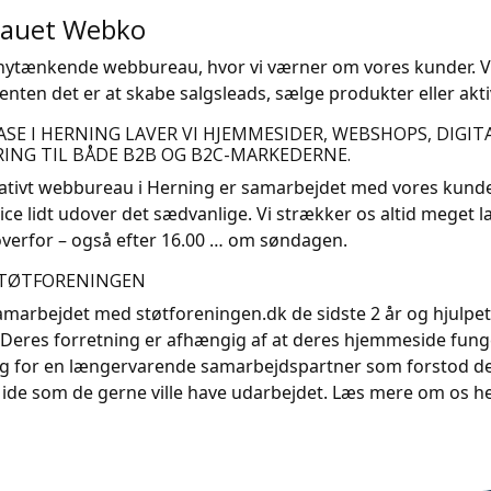
auet Webko
nytænkende web­bu­reau, hvor vi vær­ner om vo­res kun­der. Vi 
n­ten det er at ska­be salgs­le­ads, sæl­ge pro­duk­ter el­ler ak­ti
ASE I HERNING LAVER VI HJEMMESIDER, WEBSHOPS, DIGI
ING TIL BÅDE B2B OG B2C-MARKEDERNE.
ivt web­bu­reau i Her­ning er sam­ar­bej­det med vo­res kun­der 
i­ce lidt ud­over det sæd­van­li­ge. Vi stræk­ker os al­tid me­get 
over­for – også efter 16.00 … om søndagen.
STØTFORENINGEN
marbejdet med støtforeningen.dk de sidste 2 år og hjulpe
eres forretning er afhængig af at deres hjemmeside funger
g for en længervarende samarbejdspartner som forstod der
 ide som de gerne ville have udarbejdet. Læs mere om os h