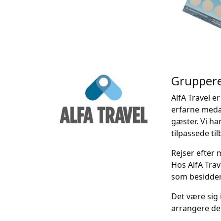
Gruppere
AlfA Travel e
erfarne medar
gæster. Vi ha
tilpassede til
Rejser efter
Hos AlfA Trav
som besidder 
Det være sig 
arrangere den