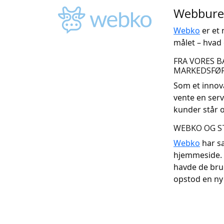
Webbure
Webko
er et 
må­let – hvad e
FRA VORES B
MARKEDSFØR
Som et innovat
ven­te en ser­v
kun­der står 
WEBKO OG 
Webko
har sa
hjemmeside. D
havde de bru
opstod en ny