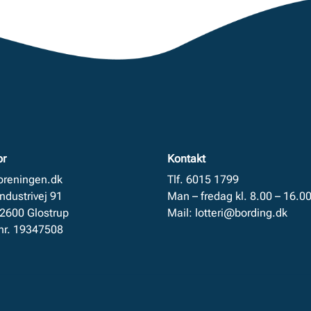
or
Kontakt
foreningen.dk
Tlf. 6015 1799
Industrivej 91
Man – fredag kl. 8.00 – 16.0
 2600 Glostrup
Mail:
lotteri@bording.dk
nr. 19347508