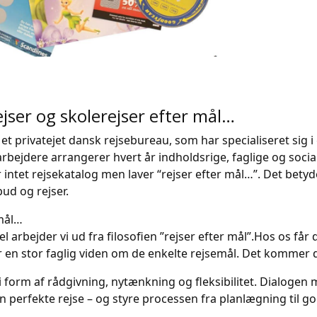
jser og skolerejser efter mål…
r et privatejet dansk rejsebureau, som har specialiseret sig 
bejdere arrangerer hvert år indholdsrige, faglige og socia
r intet rejsekatalog men laver “rejser efter mål…”. Det betyde
bud og rejser.
 mål…
el arbejder vi ud fra filosofien ”rejser efter mål”.Hos os få
en stor faglig viden om de enkelte rejsemål. Det kommer di
i form af rådgivning, nytænkning og fleksibilitet. Dialogen m
 perfekte rejse – og styre processen fra planlægning til go