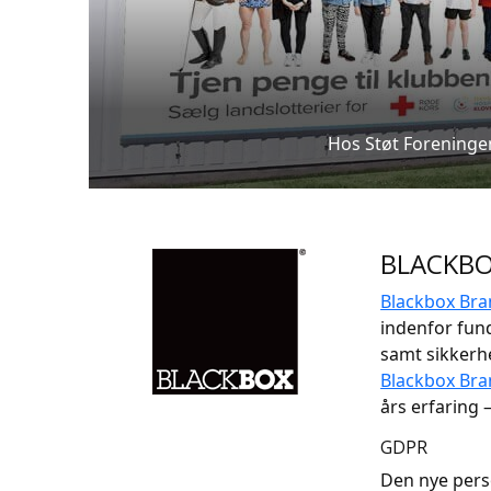
Hos Støt Foreningen
BLACKBOX 
Blackbox Bra
indenfor fund
samt sikkerh
Blackbox Bra
års erfaring 
GDPR
Den nye pers