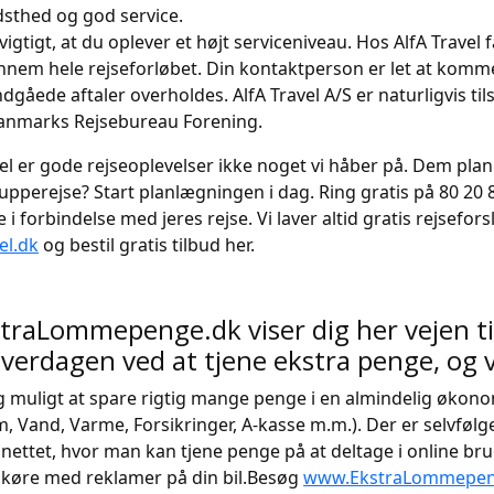
dsthed og god service.
 vigtigt, at du oplever et højt serviceniveau. Hos AlfA Travel
nnem hele rejseforløbet. Din kontaktperson er let at komme
indgåede aftaler overholdes. AlfA Travel A/S er naturligvis til
anmarks Rejsebureau Forening.
el er gode rejseoplevelser ikke noget vi håber på. Dem plan
upperejse? Start planlægningen i dag. Ring gratis på 80 20
i forbindelse med jeres rejse. Vi laver altid gratis rejsefors
el.dk
og bestil gratis tilbud her.
raLommepenge.dk viser dig her vejen til
hverdagen ved at tjene ekstra penge, og 
 muligt at spare rigtig mange penge i en almindelig økonom
, Vand, Varme, Forsikringer, A-kasse m.m.). Der er selvfølge
 nettet, hvor man kan tjene penge på at deltage i online b
 køre med reklamer på din bil.Besøg
www.EkstraLommepen