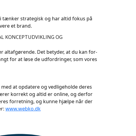
tænker stra­te­gisk og har altid fo­kus på
­ve­re et brand.
TAL KONCEPTUDVIKLING OG
alt­af­gø­ren­de. Det be­ty­der, at du kan for­
langt for at løse de ud­for­drin­ger, som vo­res
t med at opdatere og vedligeholde deres
er korrekt og altid er online, og derfor
es forretning, og kunne hjælpe når der
er:
www.webko.dk