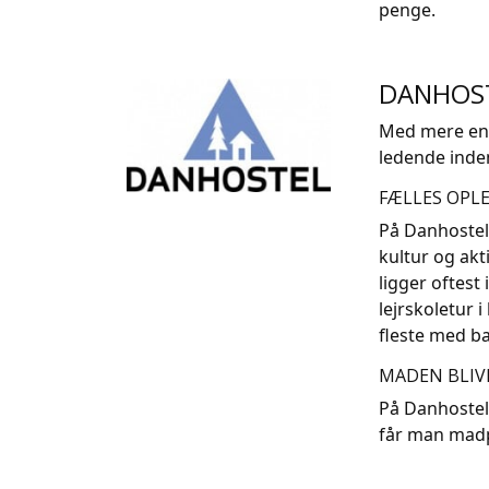
penge.
DANHOST
Med mere end 
ledende inde
FÆLLES OPLE
På Danhostel
kultur og akt
ligger oftes
lejrskoletur 
fleste med ba
MADEN BLIV
På Danhostel 
får man mad