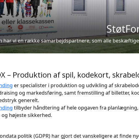
StøtFo
 har vi en række samarbejdspartnere, som alle beskæftiger s
– Produktion af spil, kodekort, skrabel
nding
er specialister i produktion og udvikling af skrabelodd
raising og markedsføring, samt fremstilling af billetter, ko
edstryk generelt.
nding
tilbyder håndtering af hele opgaven fra planlægning, t
– og højeste sikkerhed.
ondata politik (GDPR) har gjort det vanskeligere at finde 