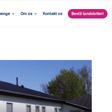
penge
Om os
Kontakt os
Bestil landslotteri