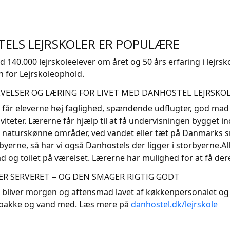
ELS LEJRSKOLER ER POPULÆRE
140.000 lejrskoleelever om året og 50 års erfaring i lejr
n for Lejrskoleophold.
VELSER OG LÆRING FOR LIVET MED DANHOSTEL LEJRSKOL
 får eleverne høj faglighed, spændende udflugter, god mad 
iviteter. Lærerne får hjælp til at få undervisningen bygget i
t i naturskønne områder, ved vandet eller tæt på Danmarks
i byerne, så har vi også Danhostels der ligger i storbyerne.A
d og toilet på værelset. Lærerne har mulighed for at få der
ER SERVERET – OG DEN SMAGER RIGTIG GODT
bliver morgen og aftensmad lavet af køkkenpersonalet og se
pakke og vand med. Læs mere på
danhostel.dk/lejrskole