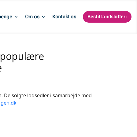
penge
Om os
Kontakt os
Bestil landslotteri
 populære
e
en. De solgte lodsedler i samarbejde med
ngen.dk