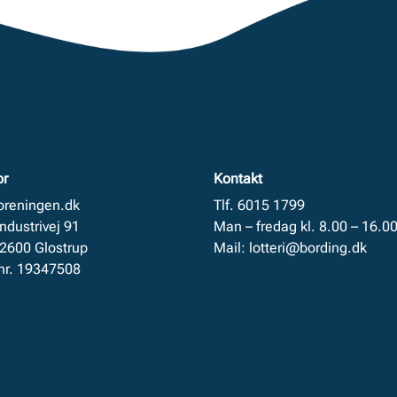
or
Kontakt
foreningen.dk
Tlf. 6015 1799
Industrivej 91
Man – fredag kl. 8.00 – 16.0
 2600 Glostrup
Mail:
lotteri@bording.dk
nr. 19347508